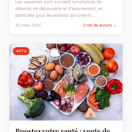
Les vacances sont souvent synonymes de
détente, de découverte et d'amusement, en
particulier pour les enfants qui cherch...
30 mars 2024
2 min de lecture →
ACTU
Boostez votre santé : vente de