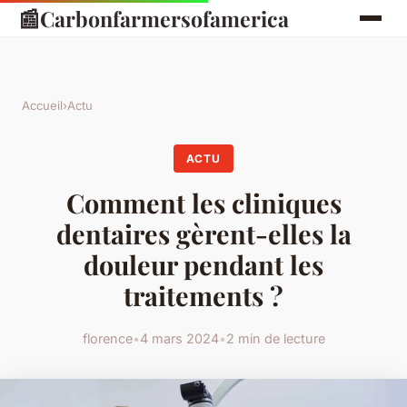
📰
Carbonfarmersofamerica
Accueil
›
Actu
ACTU
Comment les cliniques
dentaires gèrent-elles la
douleur pendant les
traitements ?
florence
•
4 mars 2024
•
2 min de lecture