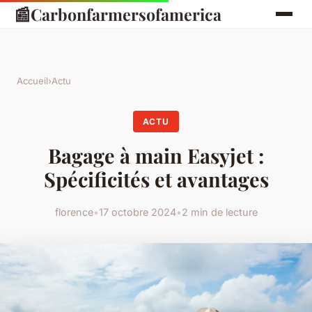
📰
Carbonfarmersofamerica
Accueil
›
Actu
ACTU
Bagage à main Easyjet :
Spécificités et avantages
florence
•
17 octobre 2024
•
2 min de lecture