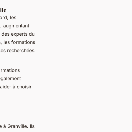
lle
ord, les
, augmentant
 des experts du
n, les formations
ces recherchées.
formations
 également
aider à choisir
à Granville. Ils