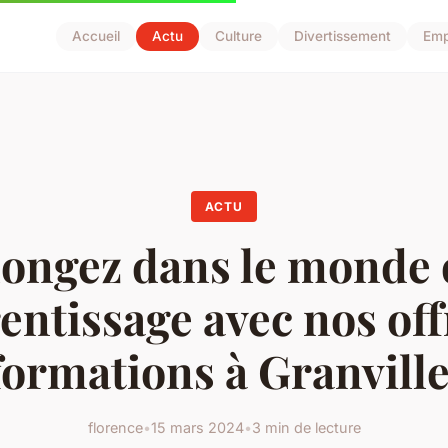
Accueil
Actu
Culture
Divertissement
Emp
ACTU
longez dans le monde 
rentissage avec nos off
formations à Granville
florence
•
15 mars 2024
•
3 min de lecture