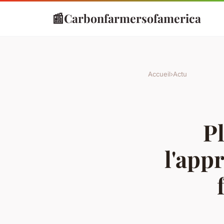
📰
Carbonfarmersofamerica
Accueil
›
Actu
P
l'app