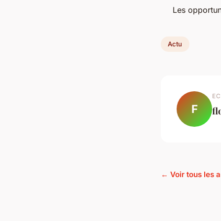
Les opportun
Actu
EC
F
fl
← Voir tous les a