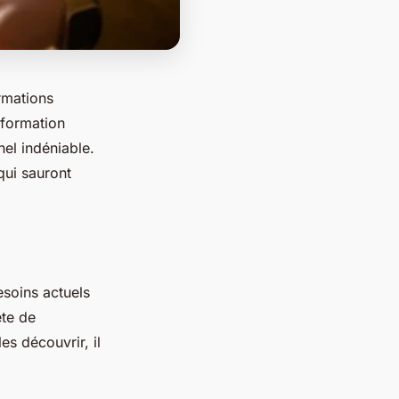
ormations
 formation
el indéniable.
qui sauront
soins actuels
ête de
s découvrir, il