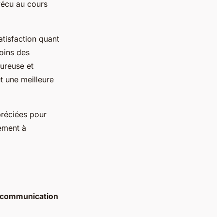
vécu au cours
atisfaction quant
soins des
ureuse et
 une meilleure
préciées pour
dement à
communication