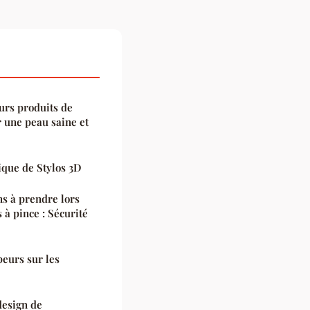
urs produits de
 une peau saine et
ique de Stylos 3D
ns à prendre lors
 à pince : Sécurité
peurs sur les
design de