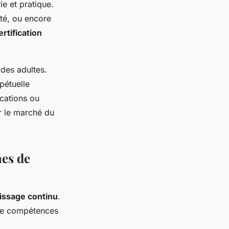
ie et pratique.
nté, ou encore
ertification
 des adultes.
pétuelle
ications ou
ur le marché du
mes de
issage continu
.
 de compétences