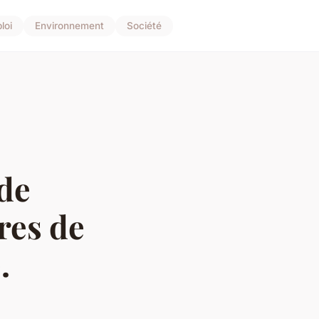
loi
Environnement
Société
de
res de
.