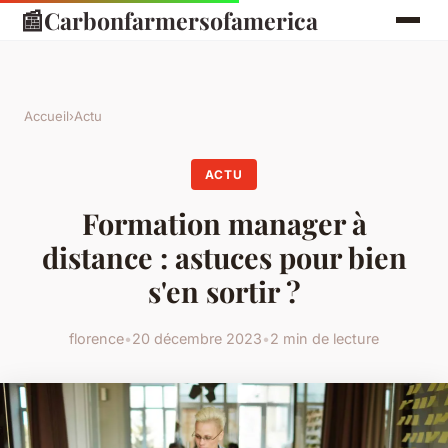
📰
Carbonfarmersofamerica
Accueil
›
Actu
ACTU
Formation manager à
distance : astuces pour bien
s'en sortir ?
florence
•
20 décembre 2023
•
2 min de lecture